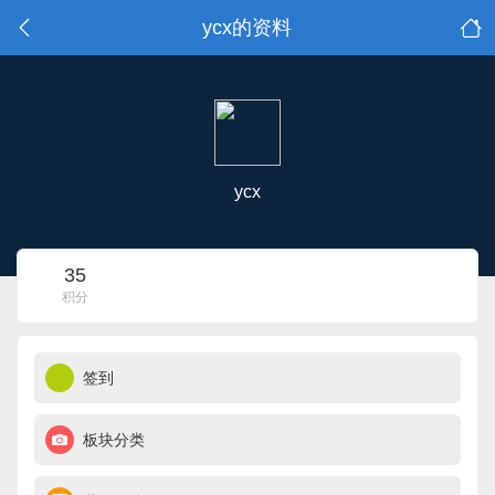
ycx的资料
ycx
35
积分
签到
板块分类