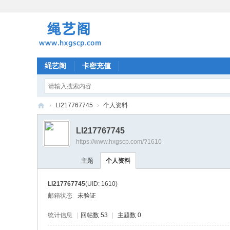
绳艺阁
卡密充值
›
Ll217767745
›
个人资料
绳
Ll217767745
艺
https://www.hxgscp.com/?1610
阁
主题
个人资料
Ll217767745
(UID: 1610)
邮箱状态
未验证
统计信息
|
回帖数 53
|
主题数 0