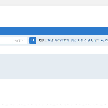
热搜:
逍遥
半岛束艺台
随心工作室
新月定拍
mj影
帖子
搜
索