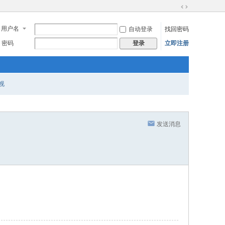
切
换
用户名
自动登录
找回密码
到
宽
密码
立即注册
登录
版
视
发送消息