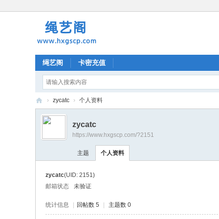
绳艺阁
卡密充值
›
zycatc
›
个人资料
绳
zycatc
艺
https://www.hxgscp.com/?2151
阁
主题
个人资料
zycatc
(UID: 2151)
邮箱状态
未验证
统计信息
|
回帖数 5
|
主题数 0