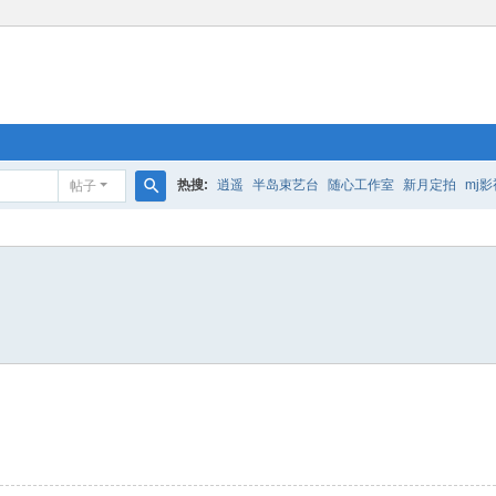
热搜:
逍遥
半岛束艺台
随心工作室
新月定拍
mj影
帖子
搜
索