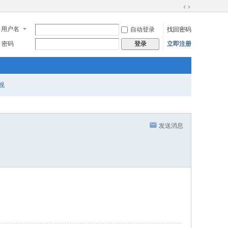
切
换
用户名
自动登录
找回密码
到
宽
密码
立即注册
登录
版
视
发送消息